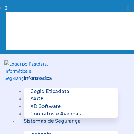
Skip
Procurar
Pr
to
content
Clo
this
sea
box.
Menu
Informática
Cegid Eticadata
SAGE
XD Software
Contratos e Avenças
Sistemas de Segurança