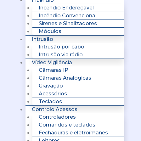
Incêndio
Incêndio Endereçavel
Incêndio Convencional
Sirenes e Sinalizadores
Módulos
Intrusão
Intrusão por cabo
Intrusão via rádio
Vídeo Vigilância
Câmaras IP
Câmaras Analógicas
Gravação
Acessórios
Teclados
Controlo Acessos
Controladores
Comandos e teclados
Fechaduras e eletroímanes
Leitores