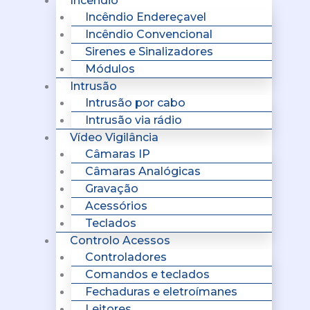
Incêndio
Incêndio Endereçavel
Incêndio Convencional
Sirenes e Sinalizadores
Módulos
Intrusão
Intrusão por cabo
Intrusão via rádio
Vídeo Vigilância
Câmaras IP
Câmaras Analógicas
Gravação
Acessórios
Teclados
Controlo Acessos
Controladores
Comandos e teclados
Fechaduras e eletroímanes
Leitores