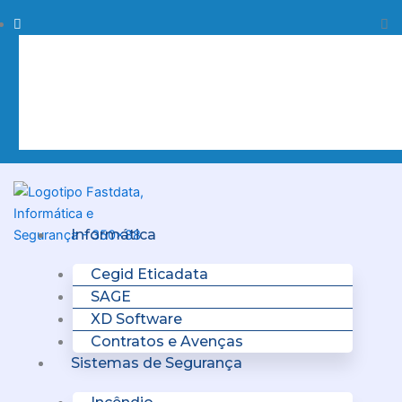
Skip
Procurar
Pr
to
content
Clo
this
sea
box.
Menu
Informática
Cegid Eticadata
SAGE
XD Software
Contratos e Avenças
Sistemas de Segurança