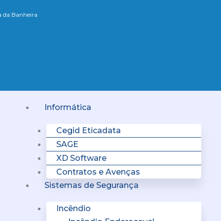
xa da Banheira
Menu
Informática
Cegid Eticadata
SAGE
XD Software
Contratos e Avenças
Sistemas de Segurança
Incêndio