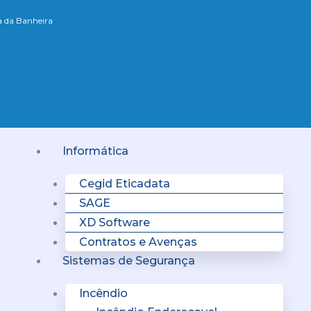
xa da Banheira
Menu
Informática
Cegid Eticadata
SAGE
XD Software
Contratos e Avenças
Sistemas de Segurança
Incêndio