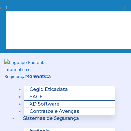
Skip
Procurar
Pr
to
content
Clo
this
sea
box.
Menu
Informática
Cegid Eticadata
SAGE
XD Software
Contratos e Avenças
Sistemas de Segurança