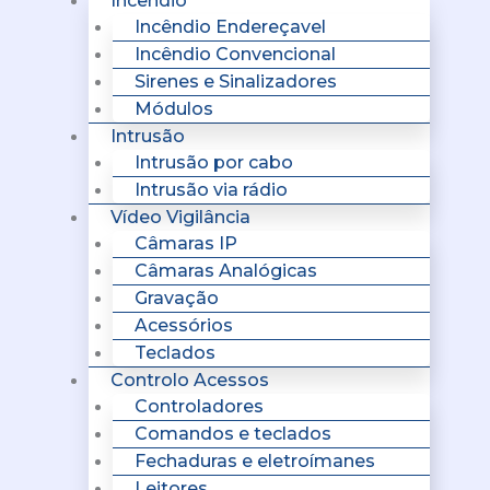
Incêndio
Incêndio Endereçavel
Incêndio Convencional
Sirenes e Sinalizadores
Módulos
Intrusão
Intrusão por cabo
Intrusão via rádio
Vídeo Vigilância
Câmaras IP
Câmaras Analógicas
Gravação
Acessórios
Teclados
Controlo Acessos
Controladores
Comandos e teclados
Fechaduras e eletroímanes
Leitores