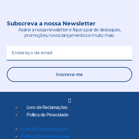
Subscreva a nossa Newsletter
Assine a nossa newsletter e fique a par de destaques,
promoções, novos lançamentos e muito mais.
Email
Inscreva-me
L
i
Livro de Reclamações
n
Política de Privacidade
k
e
d
Livro De Reclamações
i
Política De Privacidade