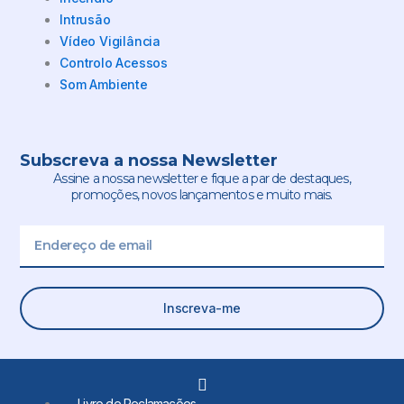
Intrusão
Vídeo Vigilância
Controlo Acessos
Som Ambiente
Subscreva a nossa Newsletter
Assine a nossa newsletter e fique a par de destaques,
promoções, novos lançamentos e muito mais.
Email
Inscreva-me
L
i
Livro de Reclamações