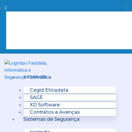
Skip
Procurar
Pr
to
content
Clo
this
sea
box.
Menu
Informática
Cegid Eticadata
SAGE
XD Software
Contratos e Avenças
Sistemas de Segurança