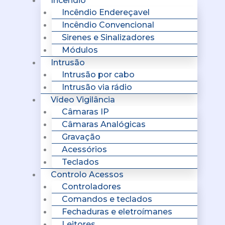
Incêndio
Incêndio Endereçavel
Incêndio Convencional
Sirenes e Sinalizadores
Módulos
Intrusão
Intrusão por cabo
Intrusão via rádio
Vídeo Vigilância
Câmaras IP
Câmaras Analógicas
Gravação
Acessórios
Teclados
Controlo Acessos
Controladores
Comandos e teclados
Fechaduras e eletroímanes
Leitores