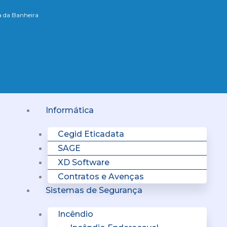
xa da Banheira
Menu
Informática
Cegid Eticadata
SAGE
XD Software
Contratos e Avenças
Sistemas de Segurança
Incêndio