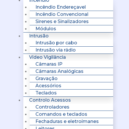
Incêndio
Incêndio Endereçavel
Incêndio Convencional
Sirenes e Sinalizadores
Módulos
Intrusão
Intrusão por cabo
Intrusão via rádio
Vídeo Vigilância
Câmaras IP
Câmaras Analógicas
Gravação
Acessórios
Teclados
Controlo Acessos
Controladores
Comandos e teclados
Fechaduras e eletroímanes
Leitores