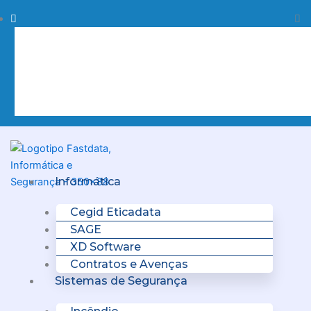
Skip
Procurar
Pr
to
content
Clo
this
sea
box.
Menu
Informática
Cegid Eticadata
SAGE
XD Software
Contratos e Avenças
Sistemas de Segurança