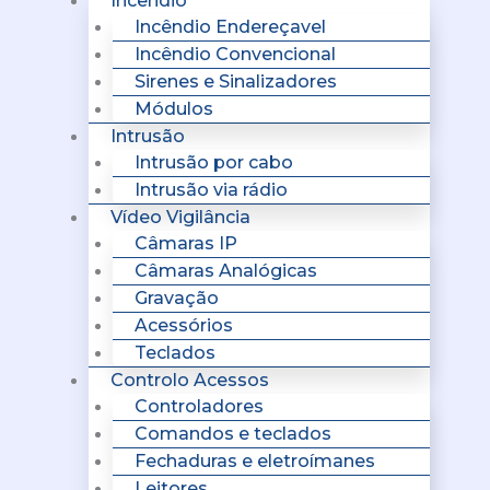
Incêndio
Incêndio Endereçavel
Incêndio Convencional
Sirenes e Sinalizadores
Módulos
Intrusão
Intrusão por cabo
Intrusão via rádio
Vídeo Vigilância
Câmaras IP
Câmaras Analógicas
Gravação
Acessórios
Teclados
Controlo Acessos
Controladores
Comandos e teclados
Fechaduras e eletroímanes
Leitores