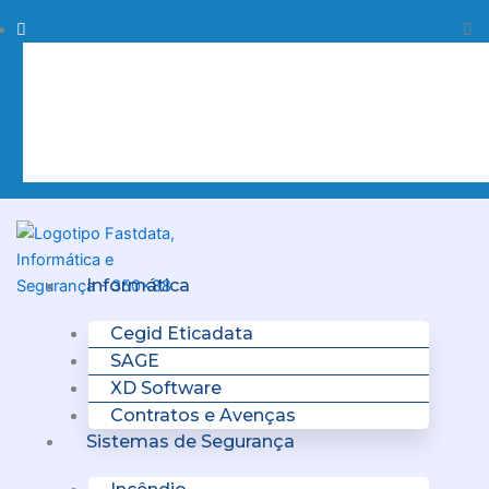
Skip
Procurar
Pr
to
content
Clo
this
sea
box.
Menu
Informática
Cegid Eticadata
SAGE
XD Software
Contratos e Avenças
Sistemas de Segurança