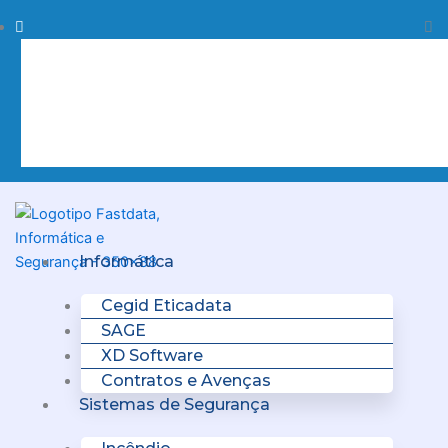
Skip
Procurar
Pr
to
content
Clo
this
sea
box.
Menu
Informática
Cegid Eticadata
SAGE
XD Software
Contratos e Avenças
Sistemas de Segurança