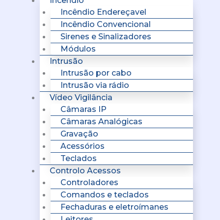
Incêndio
Incêndio Endereçavel
Incêndio Convencional
Sirenes e Sinalizadores
Módulos
Intrusão
Intrusão por cabo
Intrusão via rádio
Vídeo Vigilância
Câmaras IP
Câmaras Analógicas
Gravação
Acessórios
Teclados
Controlo Acessos
Controladores
Comandos e teclados
Fechaduras e eletroímanes
Leitores