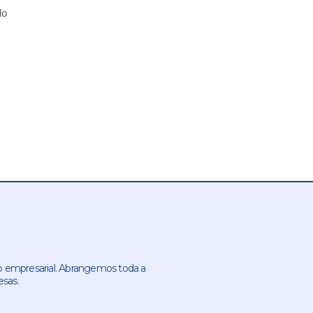
do
 empresarial. Abrangemos toda a
esas.