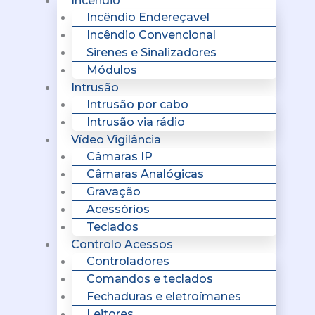
Incêndio
Incêndio Endereçavel
Incêndio Convencional
Sirenes e Sinalizadores
Módulos
Intrusão
Intrusão por cabo
Intrusão via rádio
Vídeo Vigilância
Câmaras IP
Câmaras Analógicas
Gravação
Acessórios
Teclados
Controlo Acessos
Controladores
Comandos e teclados
Fechaduras e eletroímanes
Leitores