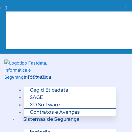
Skip
Procurar
Pr
to
content
Clo
this
sea
box.
Menu
Informática
Cegid Eticadata
SAGE
XD Software
Contratos e Avenças
Sistemas de Segurança