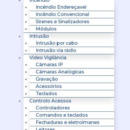
Incêndio
Incêndio Endereçavel
Incêndio Convencional
Sirenes e Sinalizadores
Módulos
Intrusão
Intrusão por cabo
Intrusão via rádio
Vídeo Vigilância
Câmaras IP
Câmaras Analógicas
Gravação
Acessórios
Teclados
Controlo Acessos
Controladores
Comandos e teclados
Fechaduras e eletroímanes
Leitores