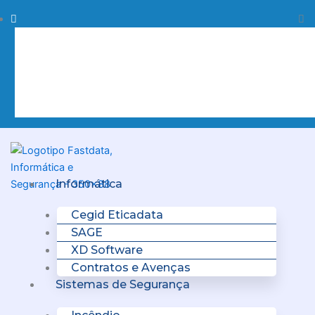
Skip
Procurar
Pr
to
content
Clo
this
sea
box.
Menu
Informática
Cegid Eticadata
SAGE
XD Software
Contratos e Avenças
Sistemas de Segurança