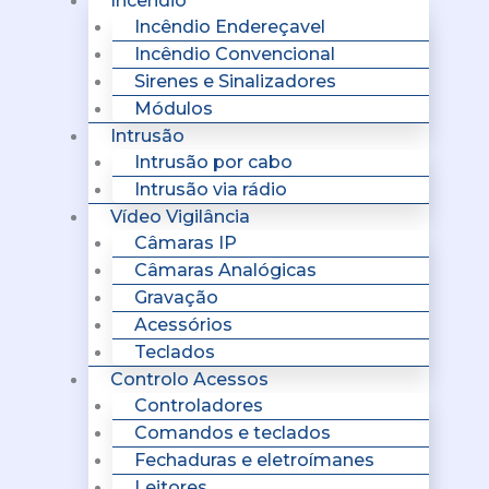
Incêndio
Incêndio Endereçavel
Incêndio Convencional
Sirenes e Sinalizadores
Módulos
Intrusão
Intrusão por cabo
Intrusão via rádio
Vídeo Vigilância
Câmaras IP
Câmaras Analógicas
Gravação
Acessórios
Teclados
Controlo Acessos
Controladores
Comandos e teclados
Fechaduras e eletroímanes
Leitores