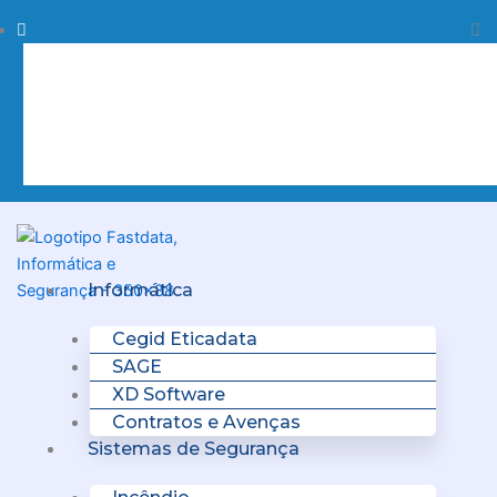
Skip
Procurar
Pr
to
content
Clo
this
sea
box.
Menu
Informática
Cegid Eticadata
SAGE
XD Software
Contratos e Avenças
Sistemas de Segurança