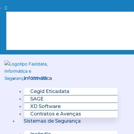
Skip
Procurar
Pr
to
content
Clo
this
sea
box.
Menu
Informática
Cegid Eticadata
SAGE
XD Software
Contratos e Avenças
Sistemas de Segurança