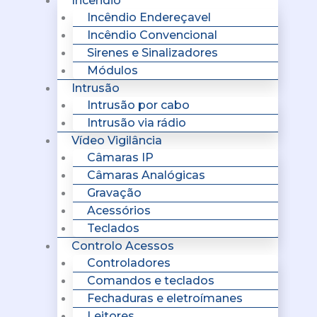
Incêndio
Incêndio Endereçavel
Incêndio Convencional
Sirenes e Sinalizadores
Módulos
Intrusão
Intrusão por cabo
Intrusão via rádio
Vídeo Vigilância
Câmaras IP
Câmaras Analógicas
Gravação
Acessórios
Teclados
Controlo Acessos
Controladores
Comandos e teclados
Fechaduras e eletroímanes
Leitores