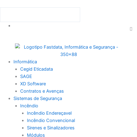
Skip
to
Procurar
Procurar
content
C
th
se
bo
Menu
Informática
Cegid Eticadata
SAGE
XD Software
Contratos e Avenças
Sistemas de Segurança
Incêndio
Incêndio Endereçavel
Incêndio Convencional
Sirenes e Sinalizadores
Módulos