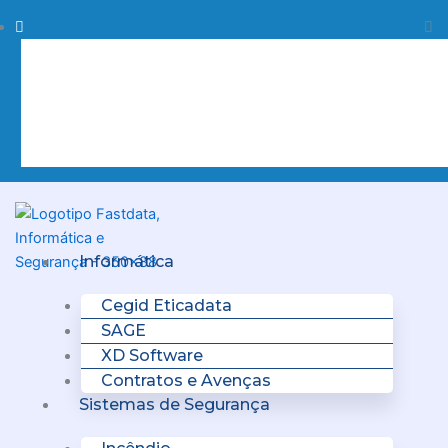
Skip
Procurar
Pr
to
content
Clo
this
sea
box.
Menu
Informática
Cegid Eticadata
SAGE
XD Software
Contratos e Avenças
Sistemas de Segurança