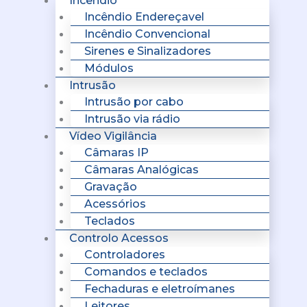
Incêndio
Incêndio Endereçavel
Incêndio Convencional
Sirenes e Sinalizadores
Módulos
Intrusão
Intrusão por cabo
Intrusão via rádio
Vídeo Vigilância
Câmaras IP
Câmaras Analógicas
Gravação
Acessórios
Teclados
Controlo Acessos
Controladores
Comandos e teclados
Fechaduras e eletroímanes
Leitores