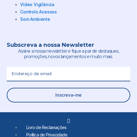
Vídeo Vigilância
Controlo Acessos
Som Ambiente
Subscreva a nossa Newsletter
Assine a nossa newsletter e fique a par de destaques,
promoções, novos lançamentos e muito mais.
Email
Inscreva-me
L
i
Livro de Reclamações
n
Política de Privacidade