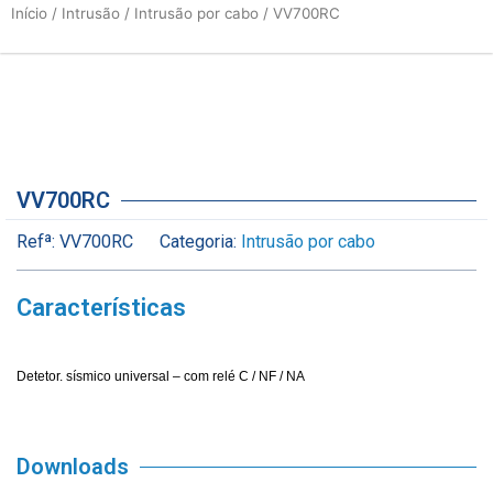
Início
/
Intrusão
/
Intrusão por cabo
/ VV700RC
VV700RC
Refª:
VV700RC
Categoria:
Intrusão por cabo
Características
Detetor. sísmico universal – com relé C / NF / NA
Downloads