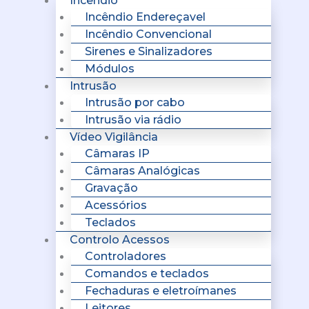
Incêndio
Incêndio Endereçavel
Incêndio Convencional
Sirenes e Sinalizadores
Módulos
Intrusão
Intrusão por cabo
Intrusão via rádio
Vídeo Vigilância
Câmaras IP
Câmaras Analógicas
Gravação
Acessórios
Teclados
Controlo Acessos
Controladores
Comandos e teclados
Fechaduras e eletroímanes
Leitores