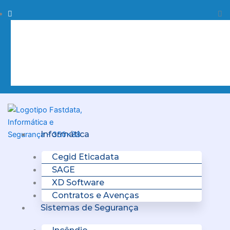
Skip
Procurar
Pr
to
content
Clo
this
sea
box.
Menu
Informática
Cegid Eticadata
SAGE
XD Software
Contratos e Avenças
Sistemas de Segurança