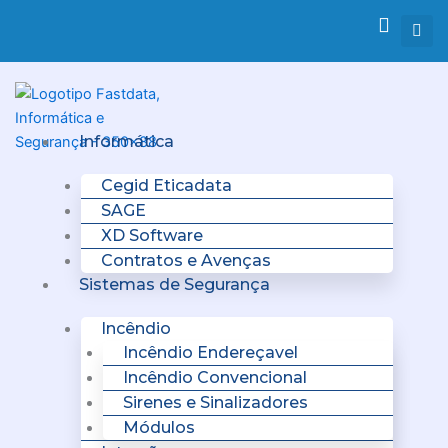
Skip
to
content
Menu
Informática
Cegid Eticadata
SAGE
XD Software
Contratos e Avenças
Sistemas de Segurança
Incêndio
Incêndio Endereçavel
Incêndio Convencional
Sirenes e Sinalizadores
Módulos