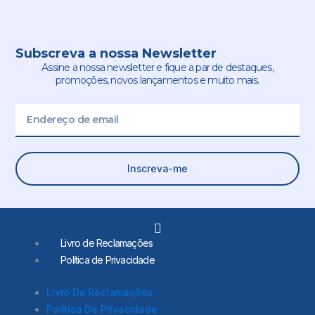
Subscreva a nossa Newsletter
Assine a nossa newsletter e fique a par de destaques,
promoções, novos lançamentos e muito mais.
Email
Inscreva-me
L
i
Livro de Reclamações
n
Política de Privacidade
k
e
d
Livro De Reclamações
i
Política De Privacidade