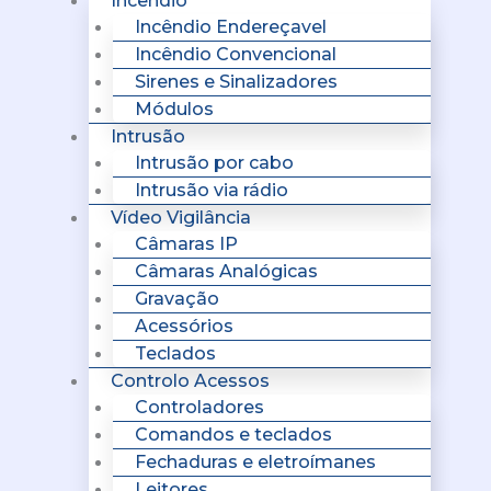
Incêndio
Incêndio Endereçavel
Incêndio Convencional
Sirenes e Sinalizadores
Módulos
Intrusão
Intrusão por cabo
Intrusão via rádio
Vídeo Vigilância
Câmaras IP
Câmaras Analógicas
Gravação
Acessórios
Teclados
Controlo Acessos
Controladores
Comandos e teclados
Fechaduras e eletroímanes
Leitores