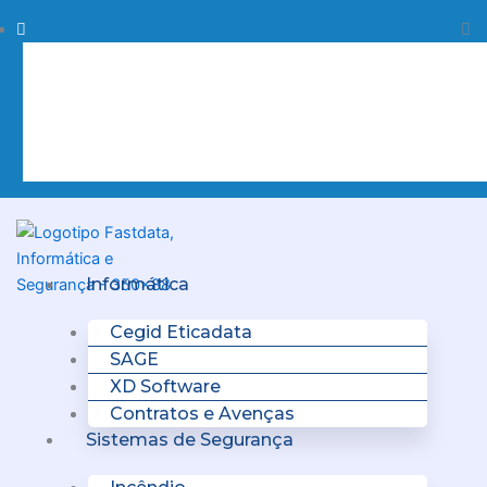
Skip
Procurar
Pr
to
content
Clo
this
sea
box.
Menu
Informática
Cegid Eticadata
SAGE
XD Software
Contratos e Avenças
Sistemas de Segurança