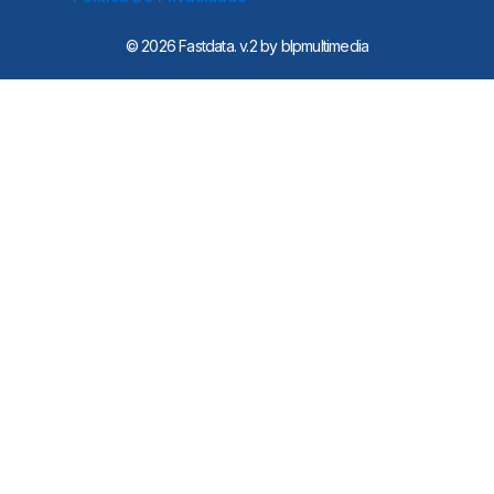
n
-
i
© 2026 Fastdata. v.2 by blpmultimedia
n