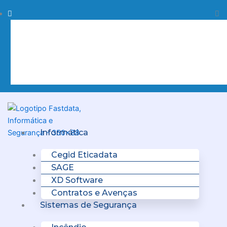
Skip
Procurar
Pr
to
content
Clo
this
sea
box.
Menu
Informática
Cegid Eticadata
SAGE
XD Software
Contratos e Avenças
Sistemas de Segurança