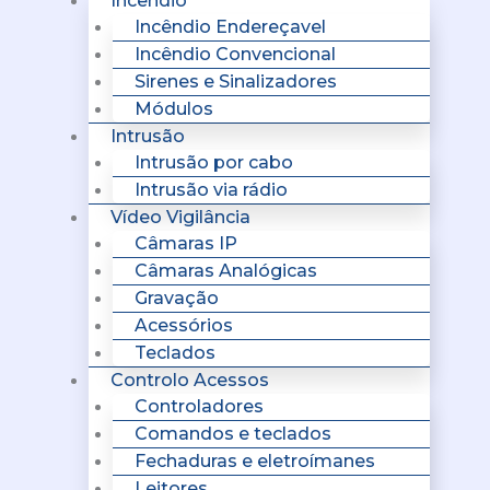
Incêndio
Incêndio Endereçavel
Incêndio Convencional
Sirenes e Sinalizadores
Módulos
Intrusão
Intrusão por cabo
Intrusão via rádio
Vídeo Vigilância
Câmaras IP
Câmaras Analógicas
Gravação
Acessórios
Teclados
Controlo Acessos
Controladores
Comandos e teclados
Fechaduras e eletroímanes
Leitores