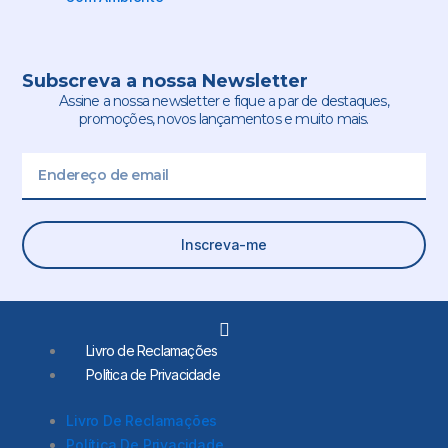
Subscreva a nossa Newsletter
Assine a nossa newsletter e fique a par de destaques,
promoções, novos lançamentos e muito mais.
Email
Inscreva-me
L
i
Livro de Reclamações
n
Política de Privacidade
k
e
d
Livro De Reclamações
i
Política De Privacidade