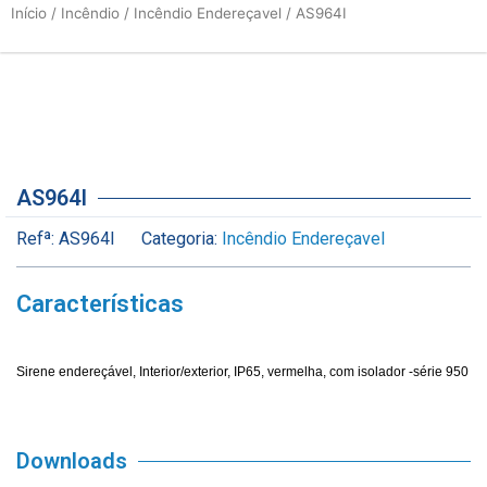
Início
/
Incêndio
/
Incêndio Endereçavel
/ AS964I
AS964I
Refª:
AS964I
Categoria:
Incêndio Endereçavel
Características
Sirene endereçável, Interior/exterior, IP65, vermelha, com isolador -série 950
Downloads