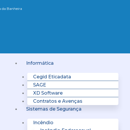
xa da Banheira
Menu
Informática
Cegid Eticadata
SAGE
XD Software
Contratos e Avenças
Sistemas de Segurança
Incêndio