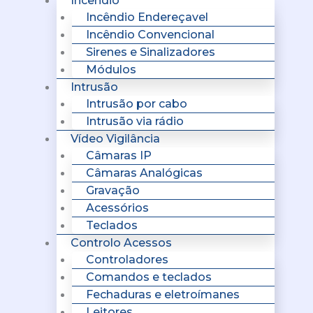
Incêndio
Incêndio Endereçavel
Incêndio Convencional
Sirenes e Sinalizadores
Módulos
Intrusão
Intrusão por cabo
Intrusão via rádio
Vídeo Vigilância
Câmaras IP
Câmaras Analógicas
Gravação
Acessórios
Teclados
Controlo Acessos
Controladores
Comandos e teclados
Fechaduras e eletroímanes
Leitores