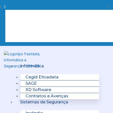
Skip
Procurar
Pr
to
content
Clo
this
sea
box.
Menu
Informática
Cegid Eticadata
SAGE
XD Software
Contratos e Avenças
Sistemas de Segurança