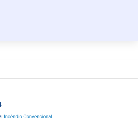
4
a:
Incêndio Convencional