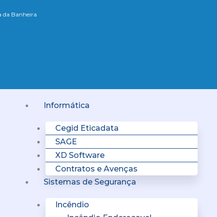
xa da Banheira
Menu
Informática
Cegid Eticadata
SAGE
XD Software
Contratos e Avenças
Sistemas de Segurança
Incêndio