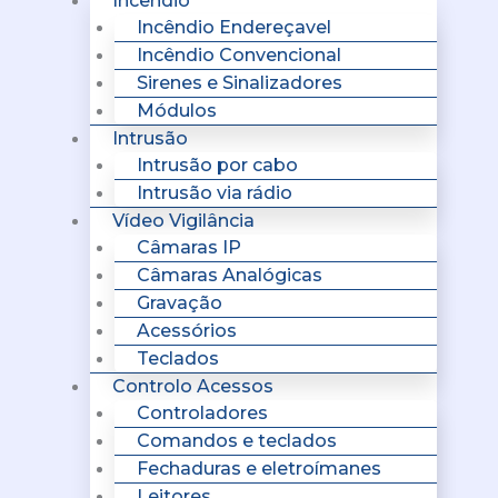
Incêndio
Incêndio Endereçavel
Incêndio Convencional
Sirenes e Sinalizadores
Módulos
Intrusão
Intrusão por cabo
Intrusão via rádio
Vídeo Vigilância
Câmaras IP
Câmaras Analógicas
Gravação
Acessórios
Teclados
Controlo Acessos
Controladores
Comandos e teclados
Fechaduras e eletroímanes
Leitores