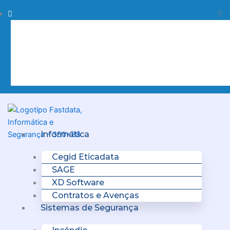
Skip
Procurar
Pr
to
content
Clo
this
sea
box.
Menu
Informática
Cegid Eticadata
SAGE
XD Software
Contratos e Avenças
Sistemas de Segurança