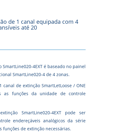
ção de 1 canal equipada com 4
nsíveis até 20
ão SmartLine020-4EXT é baseado no painel
cional SmartLine020-4 de 4 zonas.
1 canal de extinção SmartLetLoose / ONE
s as funções da unidade de controle
xtinção SmartLine020-4EXT pode ser
role endereçáveis ​​analógicos da série
s funções de extinção necessárias.