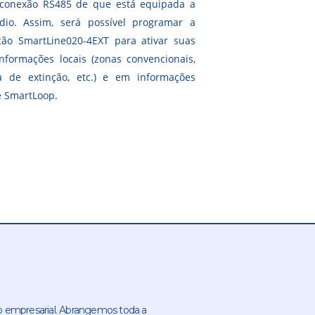
a conexão RS485 de que está equipada a
ndio.
Assim, será possível programar a
ção SmartLine020-4EXT para ativar suas
formações locais (zonas convencionais,
a de extinção, etc.) e em informações
e SmartLoop.
 empresarial. Abrangemos toda a