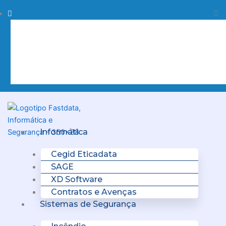
Skip
Procurar
Pr
to
content
Clo
this
sea
box.
Menu
Informática
Cegid Eticadata
SAGE
XD Software
Contratos e Avenças
Sistemas de Segurança