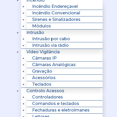
Incêndio
Incêndio Endereçavel
Incêndio Convencional
Sirenes e Sinalizadores
Módulos
Intrusão
Intrusão por cabo
Intrusão via rádio
Vídeo Vigilância
Câmaras IP
Câmaras Analógicas
Gravação
Acessórios
Teclados
Controlo Acessos
Controladores
Comandos e teclados
Fechaduras e eletroímanes
Leitores