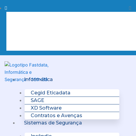
Skip
Procurar
Pr
to
content
Clo
this
sea
box.
Menu
Informática
Cegid Eticadata
SAGE
XD Software
Contratos e Avenças
Sistemas de Segurança