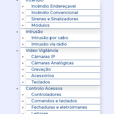
Incêndio
Incêndio Endereçavel
Incêndio Convencional
Sirenes e Sinalizadores
Módulos
Intrusão
Intrusão por cabo
Intrusão via rádio
Vídeo Vigilância
Câmaras IP
Câmaras Analógicas
Gravação
Acessórios
Teclados
Controlo Acessos
Controladores
Comandos e teclados
Fechaduras e eletroímanes
Leitores