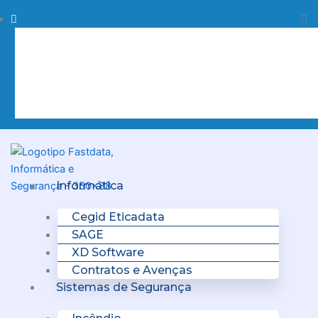
Skip
Procurar
Pr
to
content
Clo
this
sea
box.
Menu
Informática
Cegid Eticadata
SAGE
XD Software
Contratos e Avenças
Sistemas de Segurança