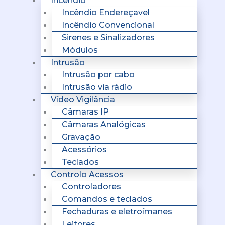
Incêndio
Incêndio Endereçavel
Incêndio Convencional
Sirenes e Sinalizadores
Módulos
Intrusão
Intrusão por cabo
Intrusão via rádio
Vídeo Vigilância
Câmaras IP
Câmaras Analógicas
Gravação
Acessórios
Teclados
Controlo Acessos
Controladores
Comandos e teclados
Fechaduras e eletroímanes
Leitores