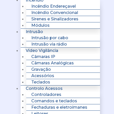
Incêndio
Incêndio Endereçavel
Incêndio Convencional
Sirenes e Sinalizadores
Módulos
Intrusão
Intrusão por cabo
Intrusão via rádio
Vídeo Vigilância
Câmaras IP
Câmaras Analógicas
Gravação
Acessórios
Teclados
Controlo Acessos
Controladores
Comandos e teclados
Fechaduras e eletroímanes
Leitores