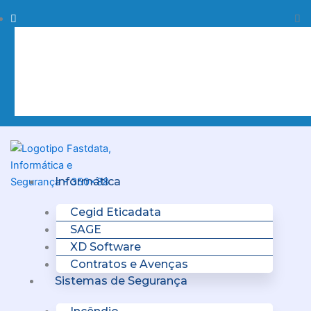
Skip
Procurar
Pr
to
content
Clo
this
sea
box.
Menu
Informática
Cegid Eticadata
SAGE
XD Software
Contratos e Avenças
Sistemas de Segurança