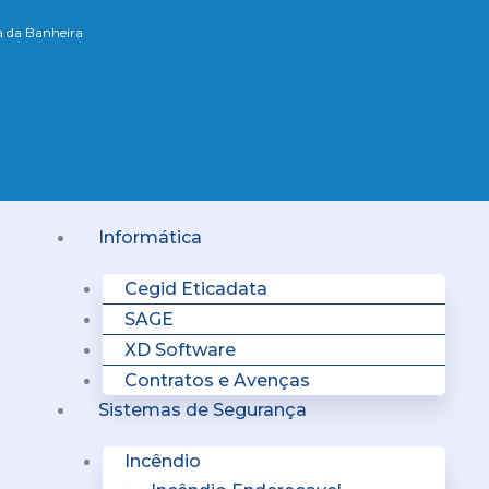
xa da Banheira
Menu
Informática
Cegid Eticadata
SAGE
XD Software
Contratos e Avenças
Sistemas de Segurança
Incêndio