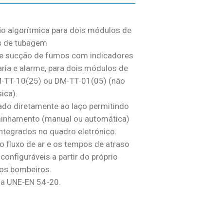
ão algorítmica para dois módulos de
as de tubagem
de sucção de fumos com indicadores
ria e alarme, para dois módulos de
M-TT-10(25) ou DM-TT-01(05) (não
ica).
ado diretamente ao laço permitindo
minhamento (manual ou automática)
ntegrados no quadro eletrónico.
do fluxo de ar e os tempos de atraso
configuráveis a partir do próprio
os bombeiros.
a UNE-EN 54-20.