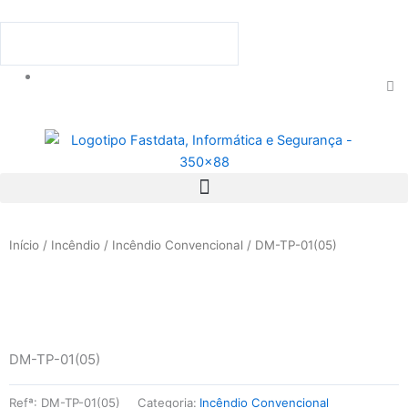
Skip
to
Procurar
Procurar
content
C
th
se
bo
Menu
Início
/
Incêndio
/
Incêndio Convencional
/ DM-TP-01(05)
DM-TP-01(05)
Refª:
DM-TP-01(05)
Categoria:
Incêndio Convencional