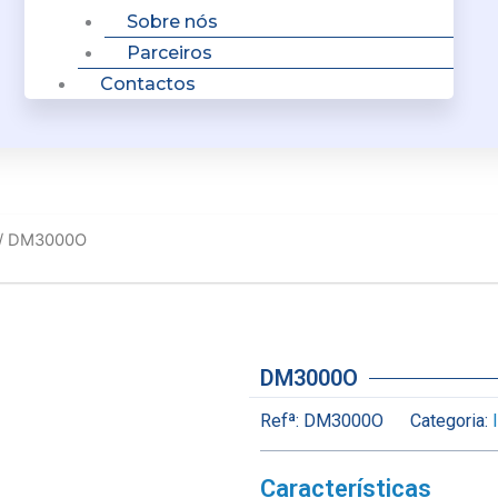
Sobre nós
Parceiros
Contactos
/ DM3000O
DM3000O
Refª:
DM3000O
Categoria:
Características