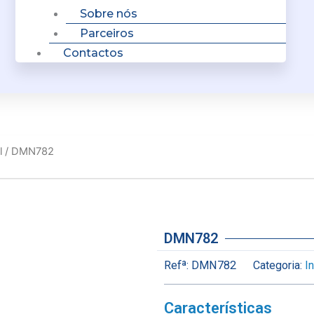
Sobre nós
Parceiros
Contactos
l
/ DMN782
DMN782
Refª:
DMN782
Categoria:
I
Características