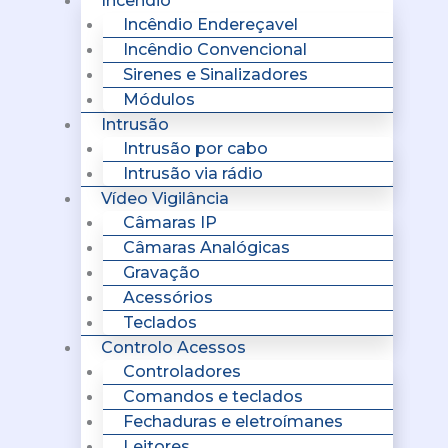
Incêndio
Incêndio Endereçavel
Incêndio Convencional
Sirenes e Sinalizadores
Módulos
Intrusão
Intrusão por cabo
Intrusão via rádio
Vídeo Vigilância
Câmaras IP
Câmaras Analógicas
Gravação
Acessórios
Teclados
Controlo Acessos
Controladores
Comandos e teclados
Fechaduras e eletroímanes
Leitores