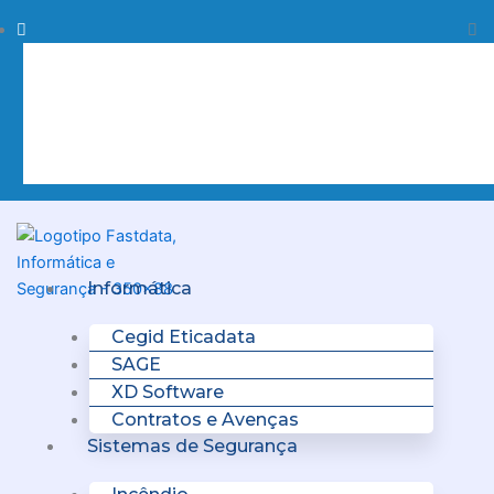
Skip
Procurar
Pr
to
content
Clo
this
sea
box.
Menu
Informática
Cegid Eticadata
SAGE
XD Software
Contratos e Avenças
Sistemas de Segurança