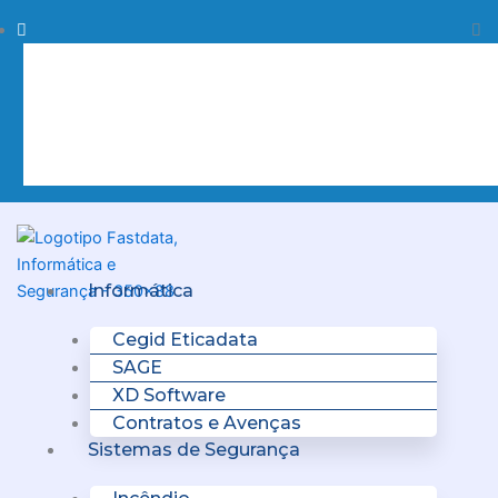
Skip
Procurar
Pr
to
content
Clo
this
sea
box.
Menu
Informática
Cegid Eticadata
SAGE
XD Software
Contratos e Avenças
Sistemas de Segurança