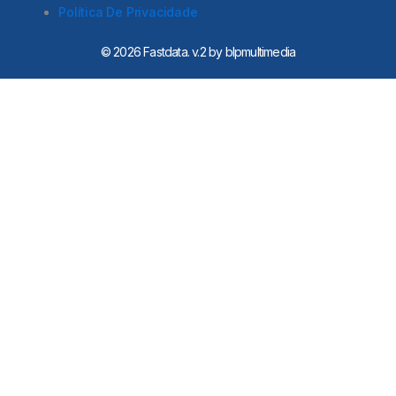
i
Política De Privacidade
n
-
i
© 2026 Fastdata. v.2 by blpmultimedia
n