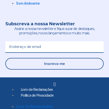
Som Ambiente
Subscreva a nossa Newsletter
Assine a nossa newsletter e fique a par de destaques,
promoções, novos lançamentos e muito mais.
Email
Inscreva-me
L
i
Livro de Reclamações
n
Política de Privacidade
k
e
d
Livro De Reclamações