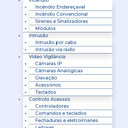
Incêndio
Incêndio Endereçavel
Incêndio Convencional
Sirenes e Sinalizadores
Módulos
Intrusão
Intrusão por cabo
Intrusão via rádio
Vídeo Vigilância
Câmaras IP
Câmaras Analógicas
Gravação
Acessórios
Teclados
Controlo Acessos
Controladores
Comandos e teclados
Fechaduras e eletroímanes
Leitores