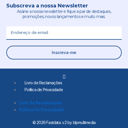
Subscreva a nossa Newsletter
Assine a nossa newsletter e fique a par de destaques,
promoções, novos lançamentos e muito mais.
Email
Inscreva-me
L
i
Livro de Reclamações
n
Política de Privacidade
k
e
d
Livro De Reclamações
i
Política De Privacidade
n
-
i
© 2026 Fastdata. v.2 by blpmultimedia
n