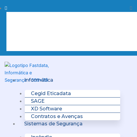
Skip
Procurar
Pr
to
content
Clo
this
sea
box.
Menu
Informática
Cegid Eticadata
SAGE
XD Software
Contratos e Avenças
Sistemas de Segurança