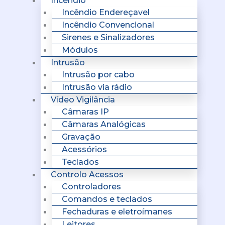
Incêndio
Incêndio Endereçavel
Incêndio Convencional
Sirenes e Sinalizadores
Módulos
Intrusão
Intrusão por cabo
Intrusão via rádio
Vídeo Vigilância
Câmaras IP
Câmaras Analógicas
Gravação
Acessórios
Teclados
Controlo Acessos
Controladores
Comandos e teclados
Fechaduras e eletroímanes
Leitores