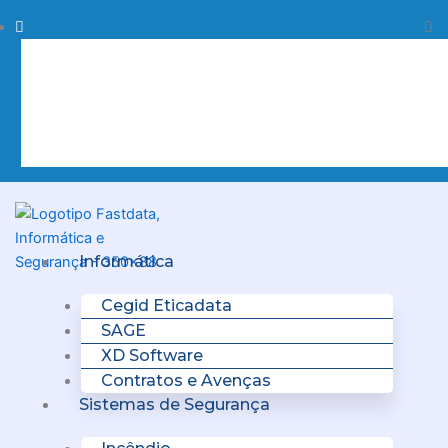
Skip
Procurar
Pr
to
content
Clo
this
sea
box.
Menu
Informática
Cegid Eticadata
SAGE
XD Software
Contratos e Avenças
Sistemas de Segurança