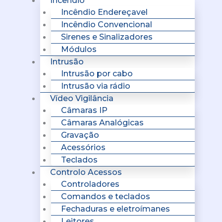
Incêndio
Incêndio Endereçavel
Incêndio Convencional
Sirenes e Sinalizadores
Módulos
Intrusão
Intrusão por cabo
Intrusão via rádio
Vídeo Vigilância
Câmaras IP
Câmaras Analógicas
Gravação
Acessórios
Teclados
Controlo Acessos
Controladores
Comandos e teclados
Fechaduras e eletroímanes
Leitores