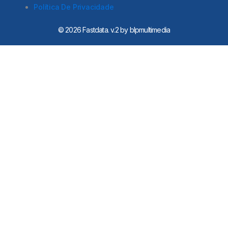
i
Política De Privacidade
n
-
i
© 2026 Fastdata. v.2 by blpmultimedia
n