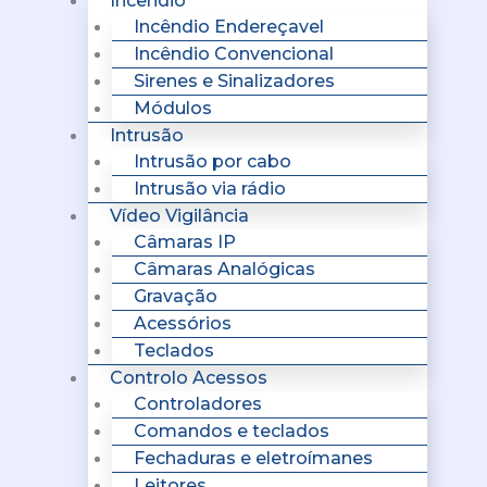
Incêndio
Incêndio Endereçavel
Incêndio Convencional
Sirenes e Sinalizadores
Módulos
Intrusão
Intrusão por cabo
Intrusão via rádio
Vídeo Vigilância
Câmaras IP
Câmaras Analógicas
Gravação
Acessórios
Teclados
Controlo Acessos
Controladores
Comandos e teclados
Fechaduras e eletroímanes
Leitores