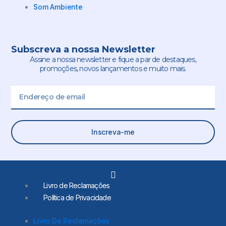
Som Ambiente
Subscreva a nossa Newsletter
Assine a nossa newsletter e fique a par de destaques,
promoções, novos lançamentos e muito mais.
Email
Inscreva-me
L
i
Livro de Reclamações
n
Política de Privacidade
k
e
d
Livro De Reclamações