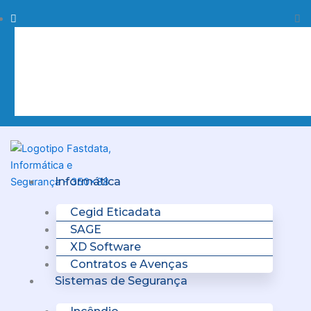
Skip
Procurar
Pr
to
content
Clo
this
sea
box.
Menu
Informática
Cegid Eticadata
SAGE
XD Software
Contratos e Avenças
Sistemas de Segurança