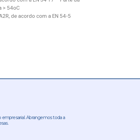
a > 54oC
 A2R, de acordo com a EN 54-5
 empresarial. Abrangemos toda a
esas.