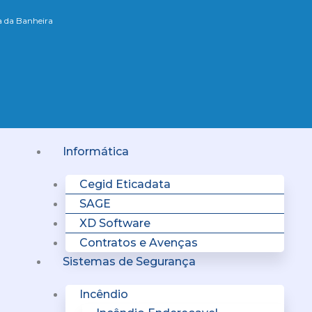
xa da Banheira
Menu
Informática
Cegid Eticadata
SAGE
XD Software
Contratos e Avenças
Sistemas de Segurança
Incêndio