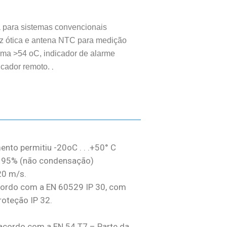
a para sistemas convencionais
z ótica e antena NTC para medição
ima >54 oC, indicador de alarme
icador remoto.
.
nto permitiu -20oC . . .+50° C
a 95% (não condensação)
20 m/s.
cordo com a EN 60529 IP 30, com
oteção IP 32.
 acordo com a EN 54 T7 – Parte da