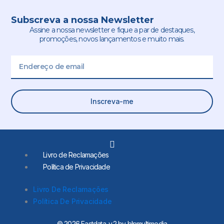
Subscreva a nossa Newsletter
Assine a nossa newsletter e fique a par de destaques,
promoções, novos lançamentos e muito mais.
Email
Inscreva-me
L
i
Livro de Reclamações
n
Política de Privacidade
k
e
d
Livro De Reclamações
i
Política De Privacidade
n
-
© 2026 Fastdata. v.2 by blpmultimedia