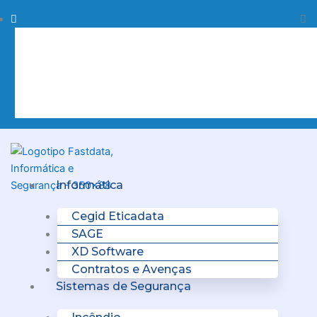
Skip
Procurar
Pr
to
content
Clo
this
sea
box.
Menu
Informática
Cegid Eticadata
SAGE
XD Software
Contratos e Avenças
Sistemas de Segurança