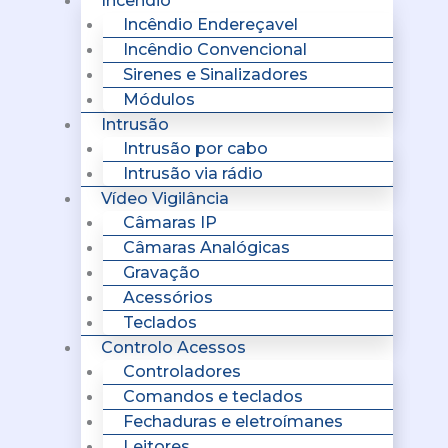
Incêndio
Incêndio Endereçavel
Incêndio Convencional
Sirenes e Sinalizadores
Módulos
Intrusão
Intrusão por cabo
Intrusão via rádio
Vídeo Vigilância
Câmaras IP
Câmaras Analógicas
Gravação
Acessórios
Teclados
Controlo Acessos
Controladores
Comandos e teclados
Fechaduras e eletroímanes
Leitores