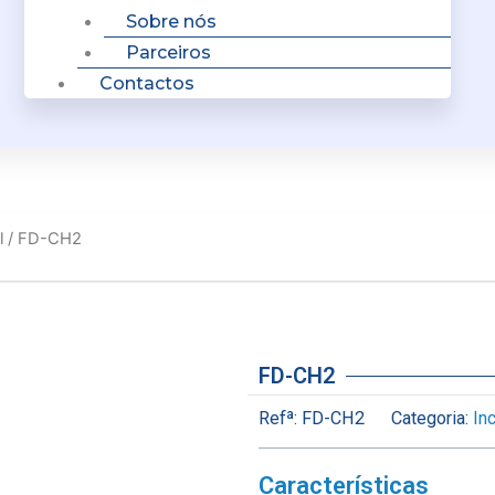
Sobre nós
Parceiros
Contactos
l
/ FD-CH2
FD-CH2
Refª:
FD-CH2
Categoria:
In
Características