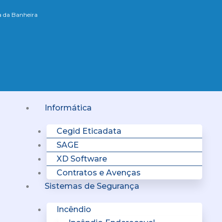
xa da Banheira
Menu
Informática
Cegid Eticadata
SAGE
XD Software
Contratos e Avenças
Sistemas de Segurança
Incêndio