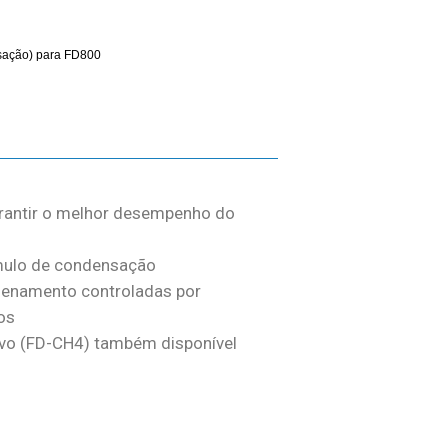
sação) para FD800
rantir o melhor desempenho do
úmulo de condensação
zenamento controladas por
os
ivo (FD-CH4) também disponível