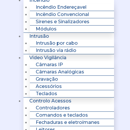
Incêndio
Incêndio Endereçavel
Incêndio Convencional
Sirenes e Sinalizadores
Módulos
Intrusão
Intrusão por cabo
Intrusão via rádio
Vídeo Vigilância
Câmaras IP
Câmaras Analógicas
Gravação
Acessórios
Teclados
Controlo Acessos
Controladores
Comandos e teclados
Fechaduras e eletroímanes
Leitores