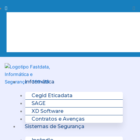
Skip
Procurar
Pr
to
content
Clo
this
sea
box.
Menu
Informática
Cegid Eticadata
SAGE
XD Software
Contratos e Avenças
Sistemas de Segurança