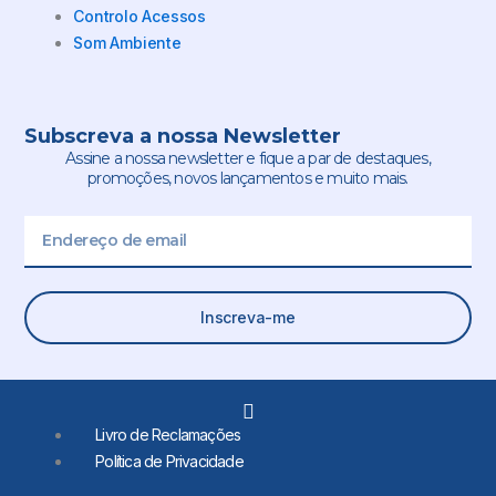
Controlo Acessos
Som Ambiente
Subscreva a nossa Newsletter
Assine a nossa newsletter e fique a par de destaques,
promoções, novos lançamentos e muito mais.
Email
Inscreva-me
L
i
Livro de Reclamações
n
Política de Privacidade
k
e