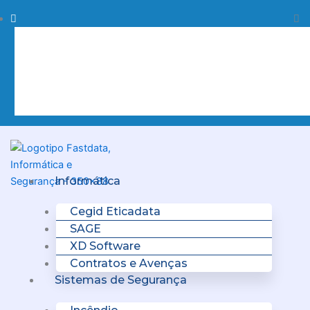
Skip
Procurar
Pr
to
content
Clo
this
sea
box.
Menu
Informática
Cegid Eticadata
SAGE
XD Software
Contratos e Avenças
Sistemas de Segurança