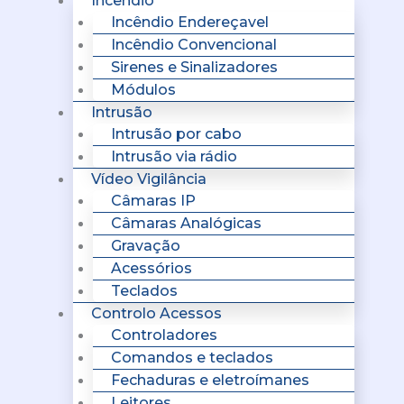
Incêndio
Incêndio Endereçavel
Incêndio Convencional
Sirenes e Sinalizadores
Módulos
Intrusão
Intrusão por cabo
Intrusão via rádio
Vídeo Vigilância
Câmaras IP
Câmaras Analógicas
Gravação
Acessórios
Teclados
Controlo Acessos
Controladores
Comandos e teclados
Fechaduras e eletroímanes
Leitores