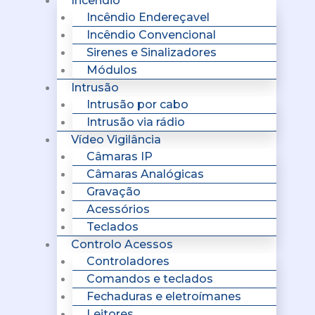
Incêndio
Incêndio Endereçavel
Incêndio Convencional
Sirenes e Sinalizadores
Módulos
Intrusão
Intrusão por cabo
Intrusão via rádio
Vídeo Vigilância
Câmaras IP
Câmaras Analógicas
Gravação
Acessórios
Teclados
Controlo Acessos
Controladores
Comandos e teclados
Fechaduras e eletroímanes
Leitores