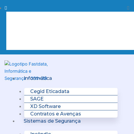
Skip
Procurar
Pr
to
content
Clo
this
sea
box.
Menu
Informática
Cegid Eticadata
SAGE
XD Software
Contratos e Avenças
Sistemas de Segurança