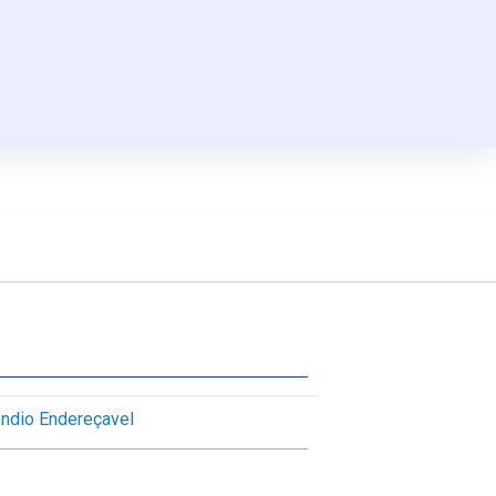
êndio Endereçavel