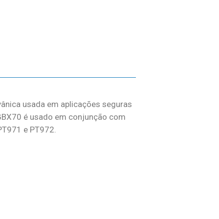
vânica usada em aplicações seguras
O GBX70 é usado em conjunção com
 PT971 e PT972.