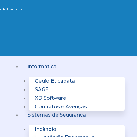
xa da Banheira
Menu
Informática
Cegid Eticadata
SAGE
XD Software
Contratos e Avenças
Sistemas de Segurança
Incêndio