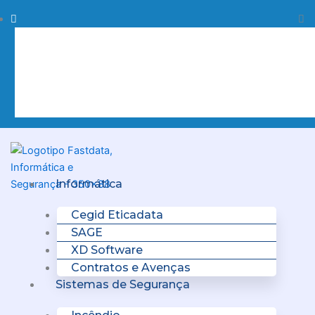
Skip
Procurar
Pr
to
content
Clo
this
sea
box.
Menu
Informática
Cegid Eticadata
SAGE
XD Software
Contratos e Avenças
Sistemas de Segurança