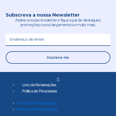
Subscreva a nossa Newsletter
Assine a nossa newsletter e fique a par de destaques,
promoções, novos lançamentos e muito mais.
Email
Inscreva-me
L
i
Livro de Reclamações
n
Política de Privacidade
k
e
d
Livro De Reclamações
i
Política De Privacidade
n