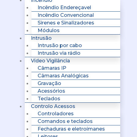
Incêndio
Incêndio Endereçavel
Incêndio Convencional
Sirenes e Sinalizadores
Módulos
Intrusão
Intrusão por cabo
Intrusão via rádio
Vídeo Vigilância
Câmaras IP
Câmaras Analógicas
Gravação
Acessórios
Teclados
Controlo Acessos
Controladores
Comandos e teclados
Fechaduras e eletroímanes
Leitores