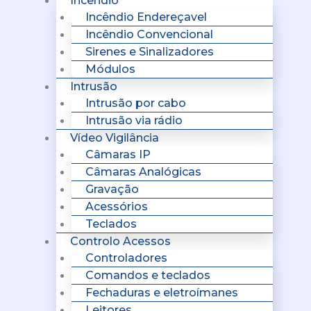
Incêndio
Incêndio Endereçavel
Incêndio Convencional
Sirenes e Sinalizadores
Módulos
Intrusão
Intrusão por cabo
Intrusão via rádio
Vídeo Vigilância
Câmaras IP
Câmaras Analógicas
Gravação
Acessórios
Teclados
Controlo Acessos
Controladores
Comandos e teclados
Fechaduras e eletroímanes
Leitores