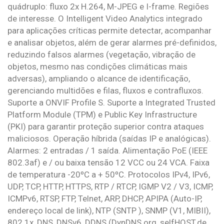
quádruplo: fluxo 2x H.264, M-JPEG e I-frame. Regiões
de interesse. O Intelligent Video Analytics integrado
para aplicações críticas permite detectar, acompanhar
e analisar objetos, além de gerar alarmes pré-definidos,
reduzindo falsos alarmes (vegetação, vibração de
objetos, mesmo nas condições climáticas mais
adversas), ampliando o alcance de identificação,
gerenciando multidões e filas, fluxos e contrafluxos.
Suporte a ONVIF Profile S. Suporte a Integrated Trusted
Platform Module (TPM) e Public Key Infrastructure
(PKI) para garantir proteção superior contra ataques
maliciosos. Operação híbrida (saídas IP e analógicas).
Alarmes: 2 entradas / 1 saída. Alimentação PoE (IEEE
802.3af) e / ou baixa tensão 12 VCC ou 24 VCA. Faixa
de temperatura -20ºC a + 50ºC. Protocolos IPv4, IPv6,
UDP, TCP, HTTP, HTTPS, RTP / RTCP, IGMP V2 / V3, ICMP,
ICMPv6, RTSP, FTP, Telnet, ARP, DHCP, APIPA (Auto-IP,
endereço local de link), NTP (SNTP ), SNMP (V1, MIBII),
802.1x, DNS, DNSv6, DDNS (DynDNS.org, selfHOST.de,