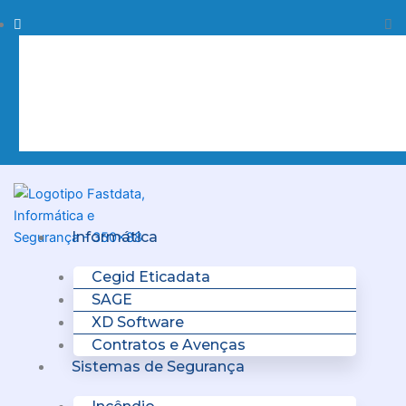
Skip
Procurar
Pr
to
content
Clo
this
sea
box.
Menu
Informática
Cegid Eticadata
SAGE
XD Software
Contratos e Avenças
Sistemas de Segurança