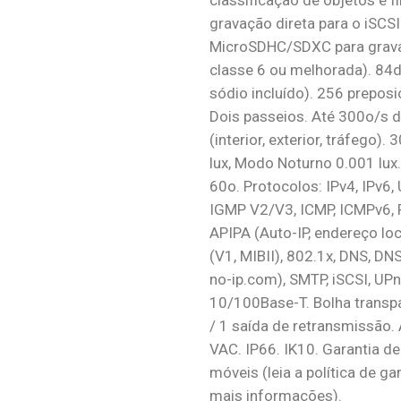
classificação de objetos e fi
gravação direta para o iSCS
MicroSDHC/SDXC para gravaç
classe 6 ou melhorada). 84d
sódio incluído). 256 prepos
Dois passeios. Até 300o/s 
(interior, exterior, tráfego).
lux, Modo Noturno 0.001 lux.
60o. Protocolos: IPv4, IPv6,
IGMP V2/V3, ICMP, ICMPv6, RT
APIPA (Auto-IP, endereço lo
(V1, MIBII), 802.1x, DNS, D
no-ip.com), SMTP, iSCSI, UPn
10/100Base-T. Bolha transpa
/ 1 saída de retransmissão.
VAC. IP66. IK10. Garantia de
móveis (leia a política de g
mais informações).