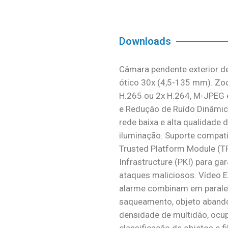
Downloads
Câmara pendente exterior d
ótico 30x (4,5-135 mm). Zoo
H.265 ou 2x H.264, M-JPEG e
e Redução de Ruído Dinâmic
rede baixa e alta qualidad
iluminação. Suporte compatíve
Trusted Platform Module (TP
Infrastructure (PKI) para ga
ataques maliciosos. Vídeo E
alarme combinam em paralel
saqueamento, objeto abando
densidade de multidão, ocu