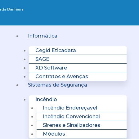
xa da Banheira
Menu
Informática
Cegid Eticadata
SAGE
XD Software
Contratos e Avenças
Sistemas de Segurança
Incêndio
Incêndio Endereçavel
Incêndio Convencional
Sirenes e Sinalizadores
Módulos