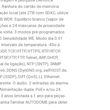
ltragem e pesquisa científica.
I. Ranhura do cartão de memória
ão local (até 2TB com SDXC, utilize
B WDR. Equilíbrio branco (vapor de
ições e 24 máscaras de privacidade.
de volta. 3 modos pré-programados
 30 Sensibilidade IRE: Modo dia 0.01
 Intervalo de temperatura -40o a
 UDP, TCP, HTTP, HTTPS, RTP/RTCP,
SP, FTP, FTP, Telnet, ARP, DHCP,
cal de ligação), NTP (SNTP), SNMP
NSv6, DDNS (DynDNS.org, selfHOST.de,
P (SSDP), Diff (QoS), LL Ethernet
rente. O áudio. 2 entradas de alarme
 Alimentação dupla: PoE+ e/ou 24
 3 anos limitada a 1 ano para peças
arantia familiar AUTODOME para obter