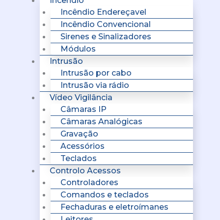
Incêndio
Incêndio Endereçavel
Incêndio Convencional
Sirenes e Sinalizadores
Módulos
Intrusão
Intrusão por cabo
Intrusão via rádio
Vídeo Vigilância
Câmaras IP
Câmaras Analógicas
Gravação
Acessórios
Teclados
Controlo Acessos
Controladores
Comandos e teclados
Fechaduras e eletroímanes
Leitores