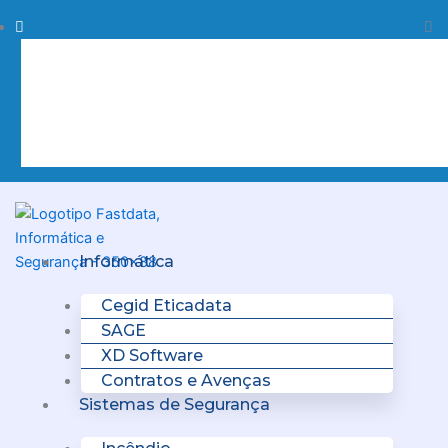
Skip
Procurar
Pr
to
content
Clo
this
sea
box.
Menu
Informática
Cegid Eticadata
SAGE
XD Software
Contratos e Avenças
Sistemas de Segurança