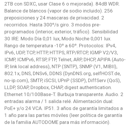
2TB con SDXC, usar Clase 6 o mejorada). 84dB WDR.
Balance de blancos (vapor de sodio incluido). 256
preposiciones y 24 mascaras de privacidad. 2
recorridos. Hasta 300º/s giro. 3 modos pre-
programados (interior, exterior, tráfico). Sensibilidad
30 IRE: Modo Día 0,01 lux, Modo Noche 0,001 lux.
Rango de temperatura -10º a 60º. Protocolos: IPv4,
IPv6, UDP, TCP, HTTP, HTTPS, RTP/RTCP, IGMP V2/V3,
ICMP, ICMPv6, RTSP, FTP, Telnet, ARP, DHCP, APIPA (Auto-
IP, link local address), NTP (SNTP), SNMP (V1, MIBII),
802.1x, DNS, DNSv6, DDNS (DynDNS.org, selfHOST.de,
no-ip.com), SMTP, iSCSI, UPnP (SSDP), DiffServ (QoS),
LLDP, SOAP, Dropbox, CHAP, digest authentication.
Ethernet 10/100Base-T. Burbuja transparente. Audio. 2
entradas alarma / 1 salida relé. Alimentación dual:
PoE+ y/o 24 VCA. IP51. 3 años de garantía limitados a
1 año para las partes móviles (leer política de garantía
de la familia AUTODOME para más información).